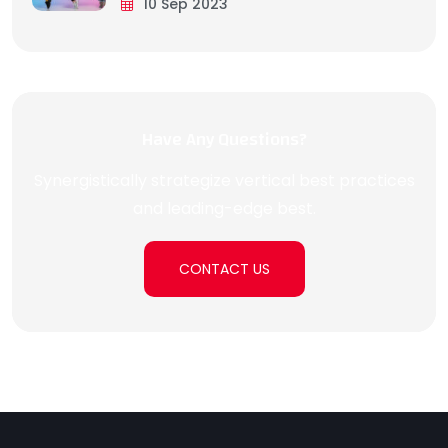
10 Sep 2023
Have Any Questions?
Synergistically strategize vertical best practices
and leading-edge best.
CONTACT US