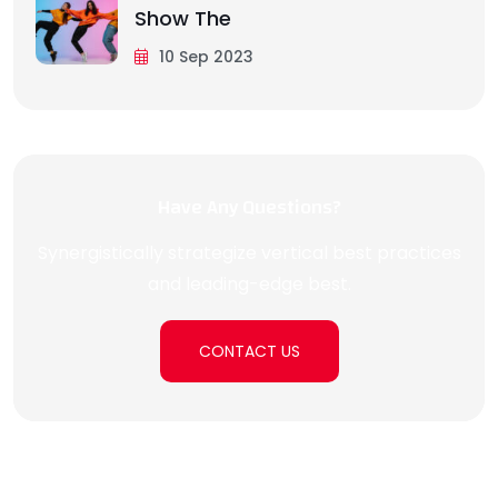
Show The
10 Sep 2023
Have Any Questions?
Synergistically strategize vertical best practices
and leading-edge best.
CONTACT US