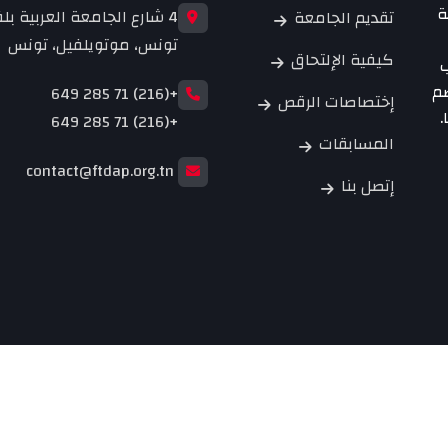
ة
4 شارع الجامعة العربية بلف
تقديم الجامعة
تونس، موتويلفيل، تونس
كيفية الإلتحاق
ب
ضم
+(216) 71 285 649
إختصاصات الرقص
.
+(216) 71 285 649
المسابقات
contact@ftdap.org.tn
إتصل بنا
نشطة الموازية. جميع الحقوق
تقديم الجامعة
كيفية ا