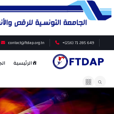
contact@ftdap.org.tn
+(216) 71 285 649
الرئيسية
الج